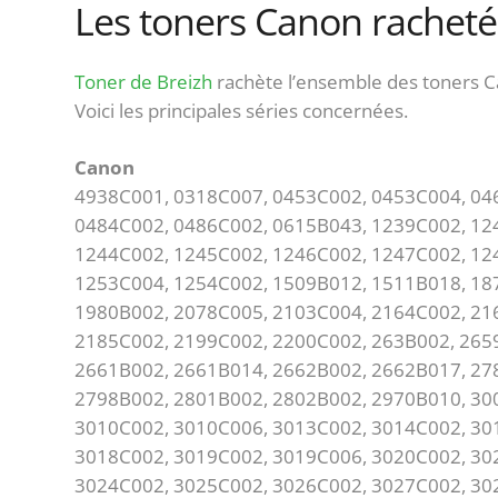
Les toners Canon racheté
Toner de Breizh
rachète l’ensemble des toners 
Voici les principales séries concernées.
Canon
4938C001, 0318C007, 0453C002, 0453C004, 04
0484C002, 0486C002, 0615B043, 1239C002, 12
1244C002, 1245C002, 1246C002, 1247C002, 12
1253C004, 1254C002, 1509B012, 1511B018, 18
1980B002, 2078C005, 2103C004, 2164C002, 21
2185C002, 2199C002, 2200C002, 263B002, 265
2661B002, 2661B014, 2662B002, 2662B017, 27
2798B002, 2801B002, 2802B002, 2970B010, 30
3010C002, 3010C006, 3013C002, 3014C002, 30
3018C002, 3019C002, 3019C006, 3020C002, 30
3024C002, 3025C002, 3026C002, 3027C002, 30