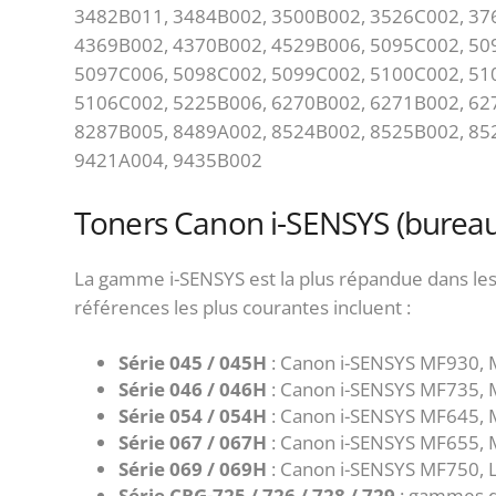
3482B011, 3484B002, 3500B002, 3526C002, 37
4369B002, 4370B002, 4529B006, 5095C002, 50
5097C006, 5098C002, 5099C002, 5100C002, 51
5106C002, 5225B006, 6270B002, 6271B002, 62
8287B005, 8489A002, 8524B002, 8525B002, 85
9421A004, 9435B002
Toners Canon i-SENSYS (bureau
La gamme i-SENSYS est la plus répandue dans le
références les plus courantes incluent :
Série 045 / 045H
: Canon i-SENSYS MF930,
Série 046 / 046H
: Canon i-SENSYS MF735,
Série 054 / 054H
: Canon i-SENSYS MF645,
Série 067 / 067H
: Canon i-SENSYS MF655,
Série 069 / 069H
: Canon i-SENSYS MF750,
Série CRG-725 / 726 / 728 / 729
: gammes d