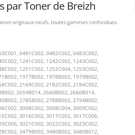
s par Toner de Breizh
Canon originaux neufs, toutes gammes confondues.
60C001, 0481C002, 0482C002, 0483C002,
40C002, 1241C002, 1242C002, 1243C002,
48C002, 1251C002, 1252C004, 1253C002,
71B002, 1977B002, 1978B002, 1979B002,
68C002, 2169C002, 2182C002, 2184C002,
9B002, 2659B014, 2660B002, 2660B014,
80B002, 2785B002, 2788B002, 2794B002,
06C002, 3008C002, 3008C004, 3009C002,
15C002, 3016C002, 3017C002, 3017C006,
20C006, 3021C002, 3022C002, 3023C002,
28C002, 3479B002, 3480B002, 3480B012,