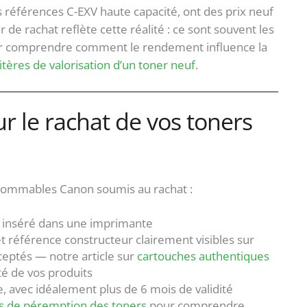
éférences C-EXV haute capacité, ont des prix neuf
de rachat reflète cette réalité : ce sont souvent les
Pour comprendre comment le rendement influence la
itères de valorisation d’un toner neuf
.
our le rachat de vos toners
onsommables Canon soumis au rachat :
s inséré dans une imprimante
et référence constructeur clairement visibles sur
ceptés — notre article sur
cartouches authentiques
ité de vos produits
, avec idéalement plus de 6 mois de validité
s de péremption des toners
pour comprendre