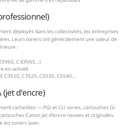
rofessionnel)
t déployés dans les collectivités, les entreprises
laires. Leurs toners ont généralement une valeur de
érieure :
-EXV60, C-EXV65…)
e en activité
 C3520, C3525, C5535, C5540…
jet d’encre)
ent rachetées — PGI et CLI series, cartouches GI
artouches Canon jet d’encre neuves et originales,
 les toners laser.