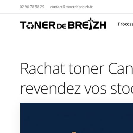
02 90 78 58 29
contact@tonerdebreizh.fr
Proces
Rachat toner Can
revendez vos stoc