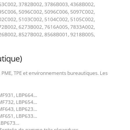
63C002, 3782B002, 3786B003, 4368B002,
95C006, 5096C002, 5096C006, 5097C002,
02C002, 5103C002, 5104C002, 5105C002,
72B002, 6273B002, 7616A005, 7833A002,
26B002, 8527B002, 8568B001, 9218B005,
tique)
s PME, TPE et environnements bureautiques. Les
 MF931, LBP664…
 MF732, LBP654…
 MF643, LBP623…
 MF651, LBP633…
 LBP673…
’entrée de gamme très répandues