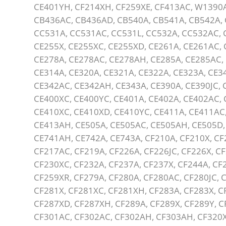
CE401YH, CF214XH, CF259XE, CF413AC, W1390A
CB436AC, CB436AD, CB540A, CB541A, CB542A, 
CC531A, CC531AC, CC531L, CC532A, CC532AC, 
CE255X, CE255XC, CE255XD, CE261A, CE261AC, 
CE278A, CE278AC, CE278AH, CE285A, CE285AC, 
CE314A, CE320A, CE321A, CE322A, CE323A, CE3
CE342AC, CE342AH, CE343A, CE390A, CE390JC, 
CE400XC, CE400YC, CE401A, CE402A, CE402AC, 
CE410XC, CE410XD, CE410YC, CE411A, CE411AC
CE413AH, CE505A, CE505AC, CE505AH, CE505D, 
CE741AH, CE742A, CE743A, CF210A, CF210X, CF
CF217AC, CF219A, CF226A, CF226JC, CF226X, C
CF230XC, CF232A, CF237A, CF237X, CF244A, CF
CF259XR, CF279A, CF280A, CF280AC, CF280JC, 
CF281X, CF281XC, CF281XH, CF283A, CF283X, C
CF287XD, CF287XH, CF289A, CF289X, CF289Y, C
CF301AC, CF302AC, CF302AH, CF303AH, CF320X