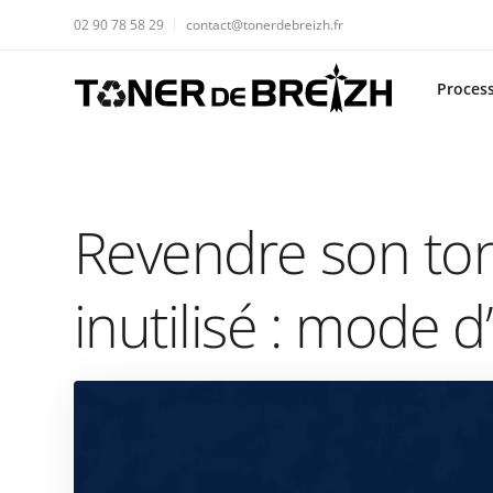
02 90 78 58 29
contact@tonerdebreizh.fr
Proces
Revendre son to
inutilisé : mode 