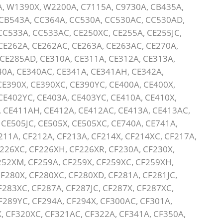
, W1390X, W2200A, C7115A, C9730A, CB435A,
CB543A, CC364A, CC530A, CC530AC, CC530AD,
CC533A, CC533AC, CE250XC, CE255A, CE255JC,
CE262A, CE262AC, CE263A, CE263AC, CE270A,
CE285AD, CE310A, CE311A, CE312A, CE313A,
40A, CE340AC, CE341A, CE341AH, CE342A,
CE390X, CE390XC, CE390YC, CE400A, CE400X,
CE402YC, CE403A, CE403YC, CE410A, CE410X,
, CE411AH, CE412A, CE412AC, CE413A, CE413AC,
CE505JC, CE505X, CE505XC, CE740A, CE741A,
211A, CF212A, CF213A, CF214X, CF214XC, CF217A,
F226XC, CF226XH, CF226XR, CF230A, CF230X,
252XM, CF259A, CF259X, CF259XC, CF259XH,
CF280X, CF280XC, CF280XD, CF281A, CF281JC,
F283XC, CF287A, CF287JC, CF287X, CF287XC,
F289YC, CF294A, CF294X, CF300AC, CF301A,
, CF320XC, CF321AC, CF322A, CF341A, CF350A,