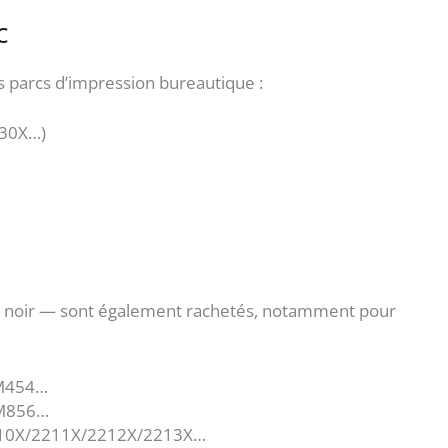
c
s parcs d’impression bureautique :
230X…)
t noir — sont également rachetés, notamment pour
 M454…
 M856…
210X/2211X/2212X/2213X…