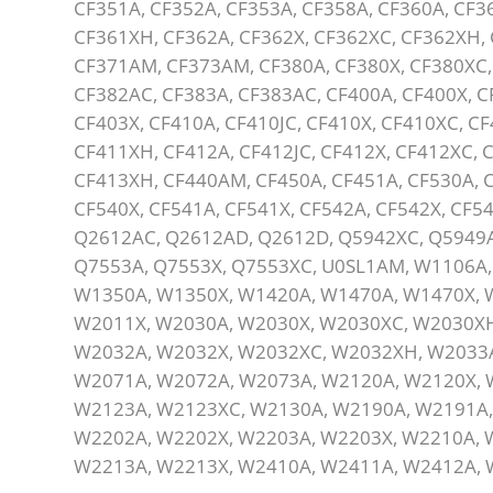
CF351A, CF352A, CF353A, CF358A, CF360A, CF3
CF361XH, CF362A, CF362X, CF362XC, CF362XH,
CF371AM, CF373AM, CF380A, CF380X, CF380XC,
CF382AC, CF383A, CF383AC, CF400A, CF400X, C
CF403X, CF410A, CF410JC, CF410X, CF410XC, CF
CF411XH, CF412A, CF412JC, CF412X, CF412XC, 
CF413XH, CF440AM, CF450A, CF451A, CF530A, C
CF540X, CF541A, CF541X, CF542A, CF542X, CF5
Q2612AC, Q2612AD, Q2612D, Q5942XC, Q5949A
Q7553A, Q7553X, Q7553XC, U0SL1AM, W1106A
W1350A, W1350X, W1420A, W1470A, W1470X, 
W2011X, W2030A, W2030X, W2030XC, W2030XH
W2032A, W2032X, W2032XC, W2032XH, W2033A
W2071A, W2072A, W2073A, W2120A, W2120X, 
W2123A, W2123XC, W2130A, W2190A, W2191A,
W2202A, W2202X, W2203A, W2203X, W2210A, 
W2213A, W2213X, W2410A, W2411A, W2412A,