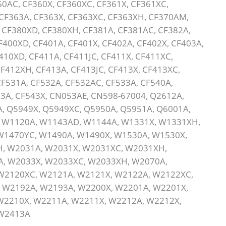
60AC, CF360X, CF360XC, CF361X, CF361XC,
 CF363A, CF363X, CF363XC, CF363XH, CF370AM,
 CF380XD, CF380XH, CF381A, CF381AC, CF382A,
F400XD, CF401A, CF401X, CF402A, CF402X, CF403A,
410XD, CF411A, CF411JC, CF411X, CF411XC,
CF412XH, CF413A, CF413JC, CF413X, CF413XC,
F531A, CF532A, CF532AC, CF533A, CF540A,
43A, CF543X, CN053AE, CN598-67004, Q2612A,
, Q5949X, Q5949XC, Q5950A, Q5951A, Q6001A,
, W1120A, W1143AD, W1144A, W1331X, W1331XH,
W1470YC, W1490A, W1490X, W1530A, W1530X,
, W2031A, W2031X, W2031XC, W2031XH,
, W2033X, W2033XC, W2033XH, W2070A,
W2120XC, W2121A, W2121X, W2122A, W2122XC,
 W2192A, W2193A, W2200X, W2201A, W2201X,
W2210X, W2211A, W2211X, W2212A, W2212X,
 W2413A