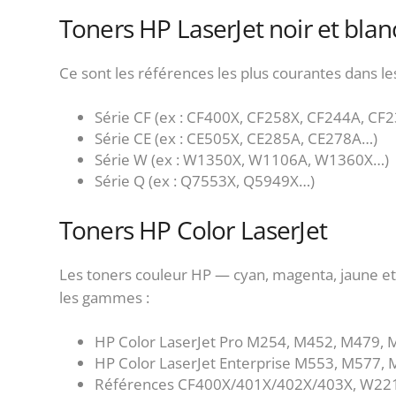
Toners HP LaserJet noir et blan
Ce sont les références les plus courantes dans le
Série CF (ex : CF400X, CF258X, CF244A, CF
Série CE (ex : CE505X, CE285A, CE278A…)
Série W (ex : W1350X, W1106A, W1360X…)
Série Q (ex : Q7553X, Q5949X…)
Toners HP Color LaserJet
Les toners couleur HP — cyan, magenta, jaune e
les gammes :
HP Color LaserJet Pro M254, M452, M479,
HP Color LaserJet Enterprise M553, M577,
Références CF400X/401X/402X/403X, W2