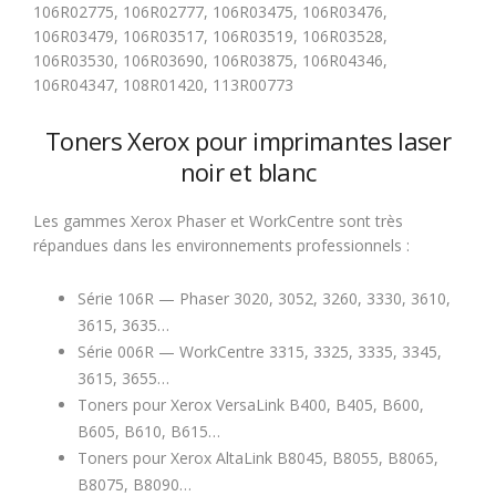
106R02775, 106R02777, 106R03475, 106R03476,
106R03479, 106R03517, 106R03519, 106R03528,
106R03530, 106R03690, 106R03875, 106R04346,
106R04347, 108R01420, 113R00773
Toners Xerox pour imprimantes laser
noir et blanc
Les gammes Xerox Phaser et WorkCentre sont très
répandues dans les environnements professionnels :
Série 106R — Phaser 3020, 3052, 3260, 3330, 3610,
3615, 3635…
Série 006R — WorkCentre 3315, 3325, 3335, 3345,
3615, 3655…
Toners pour Xerox VersaLink B400, B405, B600,
B605, B610, B615…
Toners pour Xerox AltaLink B8045, B8055, B8065,
B8075, B8090…