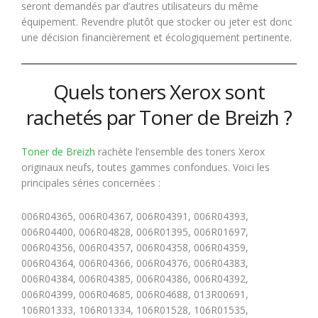
seront demandés par d’autres utilisateurs du même
équipement. Revendre plutôt que stocker ou jeter est donc
une décision financièrement et écologiquement pertinente.
Quels toners Xerox sont
rachetés par Toner de Breizh ?
Toner de Breizh
rachète l’ensemble des toners Xerox
originaux neufs, toutes gammes confondues. Voici les
principales séries concernées :
006R04365, 006R04367, 006R04391, 006R04393,
006R04400, 006R04828, 006R01395, 006R01697,
006R04356, 006R04357, 006R04358, 006R04359,
006R04364, 006R04366, 006R04376, 006R04383,
006R04384, 006R04385, 006R04386, 006R04392,
006R04399, 006R04685, 006R04688, 013R00691,
106R01333, 106R01334, 106R01528, 106R01535,