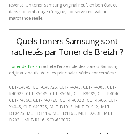
revente. Un toner Samsung original neuf, en bon état et
dans son emballage d’origine, conserve une valeur
marchande réelle.
Quels toners Samsung sont
rachetés par Toner de Breizh ?
Toner de Breizh
rachète l’ensemble des toners Samsung
originaux neufs. Voici les principales séries concernées :
CLT-C404S, CLT-C4072S, CLT-K404S, CLT-K406S, CLT-
K4092S, CLT-K504S, CLT-K506L, CLT-K808S, CLT-P404C,
CLT-P406C, CLT-P4072C, CLT-P4092B, CLT-R406, CLT-
Y404S, CLT-Y4072S, MLT-D101S, MLT-D101X, MLT-
D1042S, MLT-D111S, MLT-D116L, MLT-D203E, MLT-
D203L, MLT-R116, SCX-6320R2