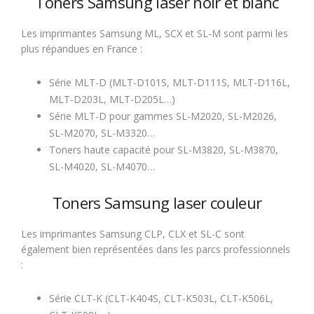
Toners Samsung laser noir et blanc
Les imprimantes Samsung ML, SCX et SL-M sont parmi les
plus répandues en France :
Série MLT-D (MLT-D101S, MLT-D111S, MLT-D116L,
MLT-D203L, MLT-D205L…)
Série MLT-D pour gammes SL-M2020, SL-M2026,
SL-M2070, SL-M3320…
Toners haute capacité pour SL-M3820, SL-M3870,
SL-M4020, SL-M4070…
Toners Samsung laser couleur
Les imprimantes Samsung CLP, CLX et SL-C sont
également bien représentées dans les parcs professionnels
:
Série CLT-K (CLT-K404S, CLT-K503L, CLT-K506L,