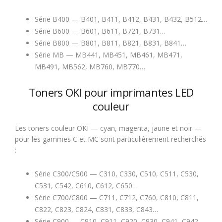
Série B400 — B401, B411, B412, B431, B432, B512…
Série B600 — B601, B611, B721, B731…
Série B800 — B801, B811, B821, B831, B841…
Série MB — MB441, MB451, MB461, MB471,
MB491, MB562, MB760, MB770…
Toners OKI pour imprimantes LED
couleur
Les toners couleur OKI — cyan, magenta, jaune et noir —
pour les gammes C et MC sont particulièrement recherchés
:
Série C300/C500 — C310, C330, C510, C511, C530,
C531, C542, C610, C612, C650…
Série C700/C800 — C711, C712, C760, C810, C811,
C822, C823, C824, C831, C833, C843…
Série C900 — C910, C911, C920, C930, C941, C942…